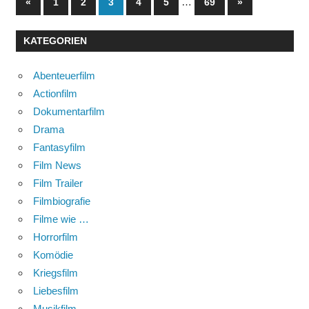
Seitennummerierung
Vorherige
…
Nächste
«
1
2
3
4
5
69
»
Beiträge
Beiträge
der
KATEGORIEN
Beiträge
Abenteuerfilm
Actionfilm
Dokumentarfilm
Drama
Fantasyfilm
Film News
Film Trailer
Filmbiografie
Filme wie …
Horrorfilm
Komödie
Kriegsfilm
Liebesfilm
Musikfilm