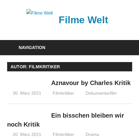
Zum
Inhalt
Filme Welt
springen
News
und
NAVIGATION
Vorstellungen
von
AUTOR:
FILMKRITIKER
aktuellen
Kinofilmen
Aznavour by Charles Kritik
30. März 2021
Filmkritiker
Dokumentarfilm
Ein bisschen bleiben wir
noch Kritik
20. März 2021
Filmkritiker
Drama