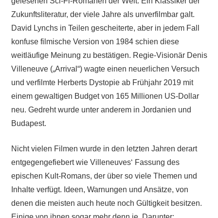
gelesenen Sci-Fi-Romanen der Welt. Ein Klassiker der
Zukunftsliteratur, der viele Jahre als unverfilmbar galt.
David Lynchs in Teilen gescheiterte, aber in jedem Fall
konfuse filmische Version von 1984 schien diese
weitläufige Meinung zu bestätigen. Regie-Visionär Denis
Villeneuve („Arrival“) wagte einen neuerlichen Versuch
und verfilmte Herberts Dystopie ab Frühjahr 2019 mit
einem gewaltigen Budget von 165 Millionen US-Dollar
neu. Gedreht wurde unter anderem in Jordanien und
Budapest.
Nicht vielen Filmen wurde in den letzten Jahren derart
entgegengefiebert wie Villeneuves‘ Fassung des
epischen Kult-Romans, der über so viele Themen und
Inhalte verfügt. Ideen, Warnungen und Ansätze, von
denen die meisten auch heute noch Gültigkeit besitzen.
Einige von ihnen sogar mehr denn je. Darunter: