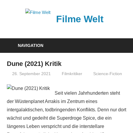
Zum
Inhalt
Filme Welt
springen
News
und
NAVIGATION
Vorstellungen
von
Dune (2021) Kritik
aktuellen
26. September 2021
Filmkritiker
Science-Fiction
Kinofilmen
Seit vielen Jahrhunderten steht
der Wüstenplanet Arrakis im Zentrum eines
intergalaktischen, todbringenden Konflikts. Denn nur dort
wächst und gedeiht die Superdroge Spice, die ein
längeres Leben verspricht und die interstellare