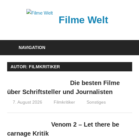
Zum
Inhalt
Filme Welt
springen
News
und
NAVIGATION
Vorstellungen
von
AUTOR:
FILMKRITIKER
aktuellen
Kinofilmen
Die besten Filme
über Schriftsteller und Journalisten
7. August 2026
Filmkritiker
Sonstiges
Venom 2 – Let there be
carnage Kritik