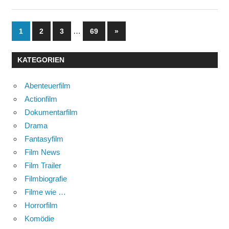
Seitennummerierung
…
Nächste
1
2
3
69
»
Beiträge
der
KATEGORIEN
Beiträge
Abenteuerfilm
Actionfilm
Dokumentarfilm
Drama
Fantasyfilm
Film News
Film Trailer
Filmbiografie
Filme wie …
Horrorfilm
Komödie