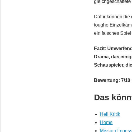
gleichgeschaltete 
Dafür können die 
toughe Einzelkämp
ein falsches Spiel
Fazit: Umwerfen
Drama, das einig
Schauspieler, di
Bewertung: 7/10
Das könnt
Hell Kritik
Home
Mission Impossi