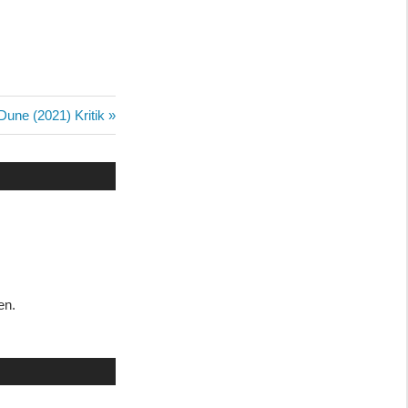
Nächster
Dune (2021) Kritik
Beitrag:
en.