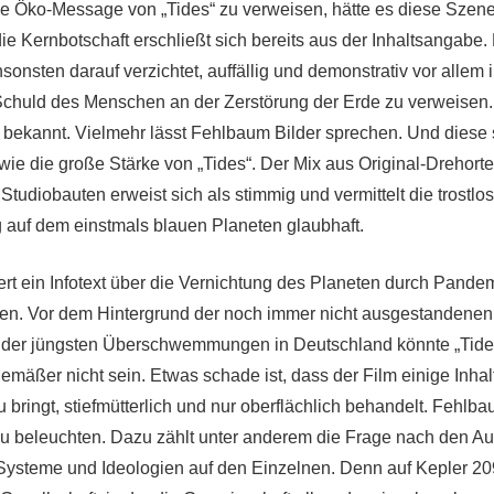
le Öko-Message von „Tides“ zu verweisen, hätte es diese Szene
e Kernbotschaft erschließt sich bereits aus der Inhaltsangabe. Er
onsten darauf verzichtet, auffällig und demonstrativ vor allem 
Schuld des Menschen an der Zerstörung der Erde zu verweisen.
ts bekannt. Vielmehr lässt Fehlbaum Bilder sprechen. Und diese 
ie die große Stärke von „Tides“. Der Mix aus Original-Drehort
tudiobauten erweist sich als stimmig und vermittelt die trostlos
auf dem einstmals blauen Planeten glaubhaft.
ert ein Infotext über die Vernichtung des Planeten durch Pande
en. Vor dem Hintergrund der noch immer nicht ausgestandenen
 der jüngsten Überschwemmungen in Deutschland könnte „Tides
gemäßer nicht sein. Etwas schade ist, dass der Film einige Inh
u bringt, stiefmütterlich und nur oberflächlich behandelt. Fehlba
 zu beleuchten. Dazu zählt unter anderem die Frage nach den Au
ysteme und Ideologien auf den Einzelnen. Denn auf Kepler 209 