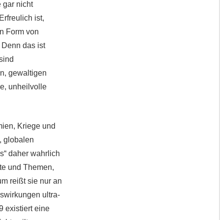
 gar nicht
freulich ist,
in Form von
 Denn das ist
sind
en, gewaltigen
e, unheilvolle
mien, Kriege und
, globalen
“ daher wahrlich
alte und Themen,
um reißt sie nur an
swirkungen ultra-
existiert eine