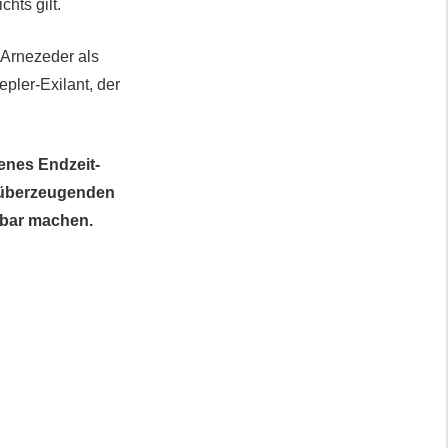
hts gilt.
 Arnezeder als
pler-Exilant, der
enes Endzeit-
e überzeugenden
ürbar machen.