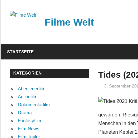
Zum
Inhalt
Filme Welt
springen
News
und
STARTSEITE
Vorstellungen
von
aktuellen
Tides (202
KATEGORIEN
Kinofilmen
3. September 20
Abenteuerfilm
Actionfilm
Dokumentarfilm
Drama
geworden. Riesig
Fantasyfilm
Menschen in den T
Film News
Planeten Kepler 2
Film Trailer