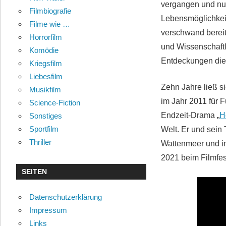
vergangen und nun
Filmbiografie
Lebensmöglichkeit
Filme wie …
verschwand bereits
Horrorfilm
und Wissenschaftle
Komödie
Entdeckungen die s
Kriegsfilm
Liebesfilm
Zehn Jahre ließ s
Musikfilm
im Jahr 2011 für 
Science-Fiction
Endzeit-Drama „
H
Sonstiges
Sportfilm
Welt. Er und sein
Thriller
Wattenmeer und i
2021 beim Filmfe
SEITEN
Datenschutzerklärung
Impressum
Links