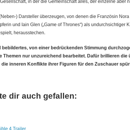
Gesellschaft, in der die Gemeinschaft alles, der einzelne aber nic
(Neben-) Darsteller überzeugen, von denen die Französin Nora
ferin und Iain Glen („Game of Thrones“) als undurchsichtiger Ke
 spielt, herausstechen.
d bebildertes, von einer bedrückenden Stimmung durchzog
e Themen nur unzureichend bearbeitet. Dafür brillieren di
e die inneren Konflikte ihrer Figuren für den Zuschauer sp
e dir auch gefallen:
ble 4 Trailer