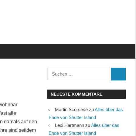
Suchen
SUCHEN
nach:
NEUESTE KOMMENTARE
ewohnbar
Martin Scorsese
zu
Alles über das
ast alle
Ende von Shutter Island
en damals auf den
Lexi Hartmann
zu
Alles über das
ahre sind seitdem
Ende von Shutter Island