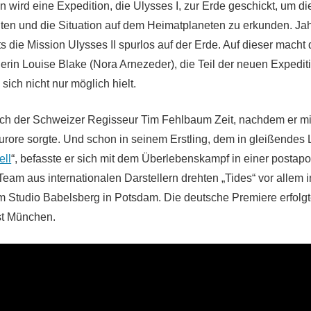
 wird eine Expedition, die Ulysses I, zur Erde geschickt, um di
en und die Situation auf dem Heimatplaneten zu erkunden. Ja
 die Mission Ulysses II spurlos auf der Erde. Auf dieser macht 
rin Louise Blake (Nora Arnezeder), die Teil der neuen Expeditio
ich nicht nur möglich hielt.
ich der Schweizer Regisseur Tim Fehlbaum Zeit, nachdem er m
Furore sorgte. Und schon in seinem Erstling, dem in gleißendes 
ell
“, befasste er sich mit dem Überlebenskampf in einer postap
 Team aus internationalen Darstellern drehten „Tides“ vor alle
m Studio Babelsberg in Potsdam. Die deutsche Premiere erfol
st München.