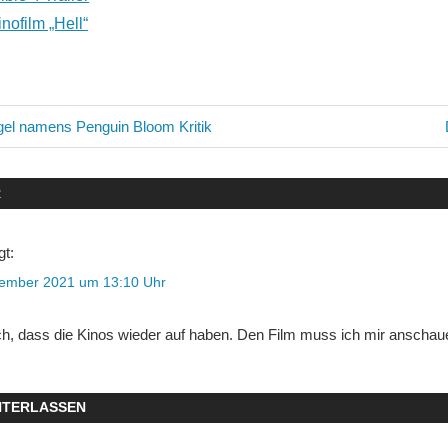
nofilm „Hell“
avigation
ogel namens Penguin Bloom Kritik
R
gt:
vember 2021 um 13:10 Uhr
ich, dass die Kinos wieder auf haben. Den Film muss ich mir anschau
NTERLASSEN