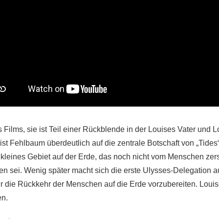
 Films, sie ist Teil einer Rückblende in der Louises Vater und L
st Fehlbaum überdeutlich auf die zentrale Botschaft von „Tides“
n kleines Gebiet auf der Erde, das noch nicht vom Menschen zers
n sei. Wenig später macht sich die erste Ulysses-Delegation au
für die Rückkehr der Menschen auf die Erde vorzubereiten. Louis
en.