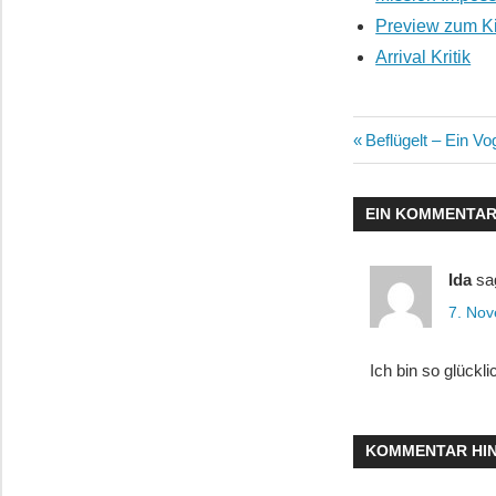
Preview zum Ki
Arrival Kritik
Beitragsn
Vorheriger
Beflügelt – Ein V
Beitrag:
EIN KOMMENTA
Ida
sa
7. No
Ich bin so glückl
KOMMENTAR HI