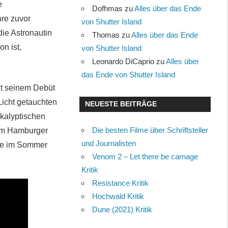
e
Dofhmas
zu
Alles über das Ende
hre zuvor
von Shutter Island
die Astronautin
Thomas
zu
Alles über das Ende
n ist,
von Shutter Island
Leonardo DiCaprio
zu
Alles über
das Ende von Shutter Island
it seinem Debüt
Licht getauchten
NEUESTE BEITRÄGE
okalyptischen
Die besten Filme über Schriftsteller
m im Hamburger
und Journalisten
gte im Sommer
Venom 2 – Let there be carnage
Kritik
Resistance Kritik
Hochwald Kritik
Dune (2021) Kritik