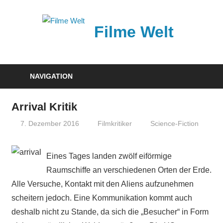
Zum
Inhalt
Filme Welt
springen
News
und
NAVIGATION
Vorstellungen
von
Arrival Kritik
aktuellen
7. Dezember 2016
Filmkritiker
Science-Fiction
Kinofilmen
Eines Tages landen zwölf eiförmige
Raumschiffe an verschiedenen Orten der Erde.
Alle Versuche, Kontakt mit den Aliens aufzunehmen
scheitern jedoch. Eine Kommunikation kommt auch
deshalb nicht zu Stande, da sich die „Besucher“ in Form