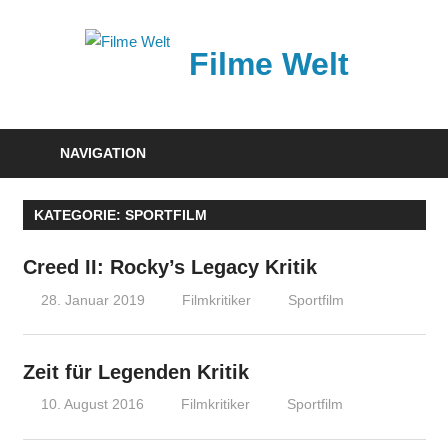
Zum
Inhalt
Filme Welt
springen
News
und
NAVIGATION
Vorstellungen
von
KATEGORIE:
SPORTFILM
aktuellen
Kinofilmen
Creed II: Rocky’s Legacy Kritik
28. Januar 2019
Filmkritiker
Sportfilm
Zeit für Legenden Kritik
10. August 2016
Filmkritiker
Sportfilm