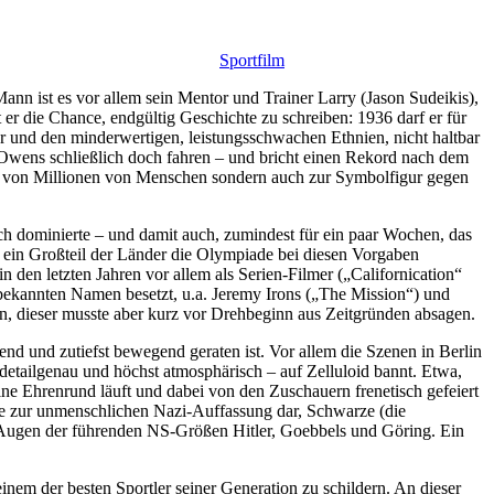
Sportfilm
nn ist es vor allem sein Mentor und Trainer Larry (Jason Sudeikis),
er die Chance, endgültig Geschichte zu schreiben: 1936 darf er für
r und den minderwertigen, leistungsschwachen Ethnien, nicht haltbar
f Owens schließlich doch fahren – und bricht einen Rekord nach dem
dol von Millionen von Menschen sondern auch zur Symbolfigur gegen
ch dominierte – und damit auch, zumindest für ein paar Wochen, das
e ein Großteil der Länder die Olympiade bei diesen Vorgaben
 den letzten Jahren vor allem als Serien-Filmer („Californication“
bekannten Namen besetzt, u.a. Jeremy Irons („The Mission“) und
n, dieser musste aber kurz vor Drehbeginn aus Zeitgründen absagen.
nd und zutiefst bewegend geraten ist. Vor allem die Szenen in Berlin
tailgenau und höchst atmosphärisch – auf Zelluloid bannt. Etwa,
 Ehrenrund läuft und dabei von den Zuschauern frenetisch gefeiert
hese zur unmenschlichen Nazi-Auffassung dar, Schwarze (die
en Augen der führenden NS-Größen Hitler, Goebbels und Göring. Ein
nem der besten Sportler seiner Generation zu schildern. An dieser