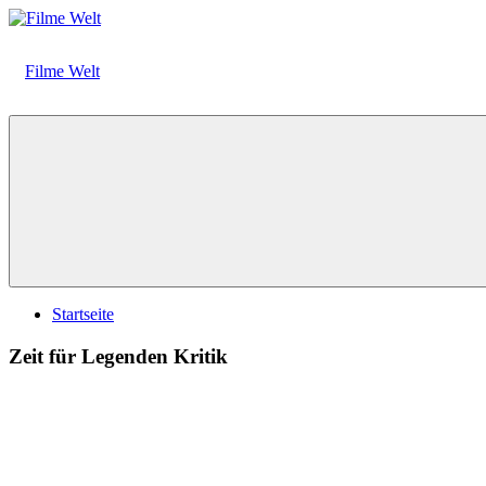
Zum
Inhalt
springen
Filme Welt
News
und
Vorstellungen
von
aktuellen
Kinofilmen
Startseite
Zeit für Legenden Kritik