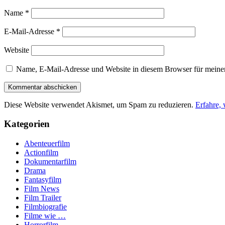
Name
*
E-Mail-Adresse
*
Website
Name, E-Mail-Adresse und Website in diesem Browser für meine
Diese Website verwendet Akismet, um Spam zu reduzieren.
Erfahre,
Kategorien
Abenteuerfilm
Actionfilm
Dokumentarfilm
Drama
Fantasyfilm
Film News
Film Trailer
Filmbiografie
Filme wie …
Horrorfilm