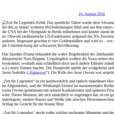
10. August 2016
Das sportliche Talent wurde dem Afroamer
der ihn zu immer weiteren Höchstleistungen führt und aus ihm einen 
die USA bei der Olympiade in Berlin teilnehmen und könnte damit de
ist. Obwohl einflussreiche US-Funktionäre aufgrund des NS-Terrorreg
anderen. Insgesamt gewinnt er vier Goldmedaillen und wird so – vor
die Unterdrückung der schwarzen Bevölkerung.
Das Sportler-Drama behandelt die wahre Begebenheit des Jahrhundert
diktatorische Nazi-Regime. Ursprünglich wollten die Nazis neben den 
boykottiert, weshalb man schließlich doch auch andere Ethnien zuließ.
u.a.) einen Namen machte. Die Hauptrolle spielte der weitgehend un
Jason Sudeikis („
Hangover
“). Die Rolle des Jesse Owens war ursprün
„Zeit für Legenden“ ist ein handwerklich und optisch makelloses Hoch
im Allgemeinen, und die Wettkampf-Szenen im monumentalen Berliner
wenn Owens gemeinsam mit seinem Konkurrenten und späteren Freund
wird. Dieser Moment, der sich tatsächlich so zugetragen hat, ist ein
unterlegene, niedere Rasse) und Weiße (die arischen Herrenmenschen
Schlag ins Gesicht für die braune Brut.
„Zeit für Legenden“ steckt voller solcher packender Momente und der