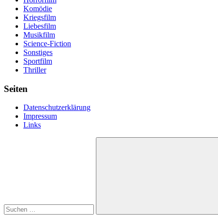
Komödie
Kriegsfilm
Liebesfilm
Musikfilm
Science-Fiction
Sonstiges
Sportfilm
Thriller
Seiten
Datenschutzerklärung
Impressum
Links
Suchen
nach:
Suchen