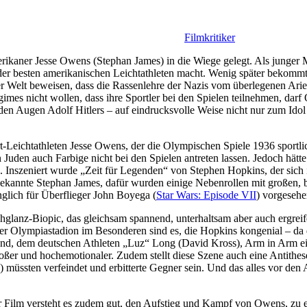
Filmkritiker
ikaner Jesse Owens (Stephan James) in die Wiege gelegt. Als junger Ma
der besten amerikanischen Leichtathleten macht. Wenig später bekommt 
r Welt beweisen, dass die Rassenlehre der Nazis vom überlegenen Arie
imes nicht wollen, dass ihre Sportler bei den Spielen teilnehmen, dar
 den Augen Adolf Hitlers – auf eindrucksvolle Weise nicht nur zum I
-Leichtathleten Jesse Owens, der die Olympischen Spiele 1936 sportli
Juden auch Farbige nicht bei den Spielen antreten lassen. Jedoch hätt
 Inszeniert wurde „Zeit für Legenden“ von Stephen Hopkins, der sich in
bekannte Stephan James, dafür wurden einige Nebenrollen mit großen, 
glich für Überflieger John Boyega (
Star Wars: Episode VII
) vorgesehe
glanz-Biopic, das gleichsam spannend, unterhaltsam aber auch ergreife
 Olympiastadion im Besonderen sind es, die Hopkins kongenial – da de
, dem deutschen Athleten „Luz“ Long (David Kross), Arm in Arm eine
 großer und hochemotionaler. Zudem stellt diese Szene auch eine Antit
) müssten verfeindet und erbitterte Gegner sein. Und das alles vor d
 Film versteht es zudem gut, den Aufstieg und Kampf von Owens, zu ei