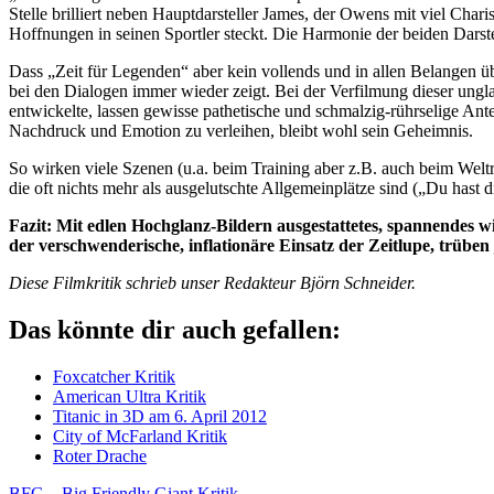
Stelle brilliert neben Hauptdarsteller James, der Owens mit viel Cha
Hoffnungen in seinen Sportler steckt. Die Harmonie der beiden Darste
Dass „Zeit für Legenden“ aber kein vollends und in allen Belangen übe
bei den Dialogen immer wieder zeigt. Bei der Verfilmung dieser ung
entwickelte, lassen gewisse pathetische und schmalzig-rührselige Ant
Nachdruck und Emotion zu verleihen, bleibt wohl sein Geheimnis.
So wirken viele Szenen (u.a. beim Training aber z.B. auch beim Wel
die oft nichts mehr als ausgelutschte Allgemeinplätze sind („Du hast 
Fazit: Mit edlen Hochglanz-Bildern ausgestattetes, spannendes w
der verschwenderische, inflationäre Einsatz der Zeitlupe, trübe
Diese Filmkritik schrieb unser Redakteur Björn Schneider.
Das könnte dir auch gefallen:
Foxcatcher Kritik
American Ultra Kritik
Titanic in 3D am 6. April 2012
City of McFarland Kritik
Roter Drache
Vorheriger
BFG – Big Friendly Giant Kritik