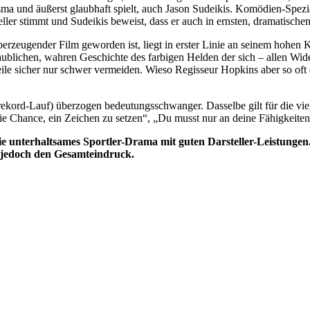
risma und äußerst glaubhaft spielt, auch Jason Sudeikis. Komödien-Spez
ller stimmt und Sudeikis beweist, dass er auch in ernsten, dramatischen
rzeugender Film geworden ist, liegt in erster Linie an seinem hohen Ki
laublichen, wahren Geschichte des farbigen Helden der sich – allen W
eile sicher nur schwer vermeiden. Wieso Regisseur Hopkins aber so oft d
trekord-Lauf) überzogen bedeutungsschwanger. Dasselbe gilt für die vi
die Chance, ein Zeichen zu setzen“, „Du musst nur an deine Fähigkeiten
ie unterhaltsames Sportler-Drama mit guten Darsteller-Leistungen
n jedoch den Gesamteindruck.