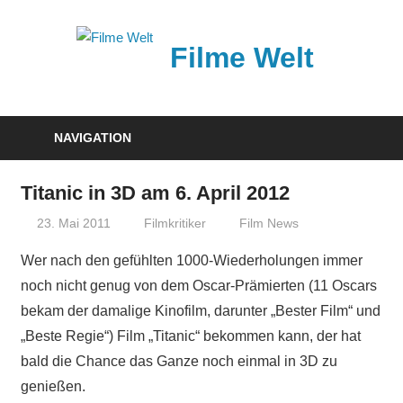
Zum
Inhalt
Filme Welt
springen
News
und
NAVIGATION
Vorstellungen
von
Titanic in 3D am 6. April 2012
aktuellen
23. Mai 2011
Filmkritiker
Film News
Kinofilmen
Wer nach den gefühlten 1000-Wiederholungen immer
noch nicht genug von dem Oscar-Prämierten (11 Oscars
bekam der damalige Kinofilm, darunter „Bester Film“ und
„Beste Regie“) Film „Titanic“ bekommen kann, der hat
bald die Chance das Ganze noch einmal in 3D zu
genießen.