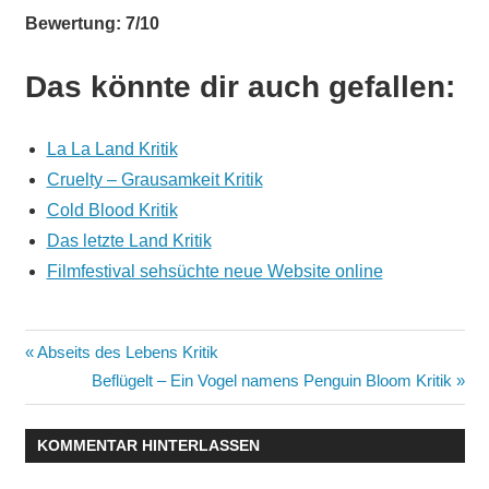
Bewertung: 7/10
Das könnte dir auch gefallen:
La La Land Kritik
Cruelty – Grausamkeit Kritik
Cold Blood Kritik
Das letzte Land Kritik
Filmfestival sehsüchte neue Website online
Beitragsnavigation
Vorheriger
Abseits des Lebens Kritik
Beitrag:
Nächster
Beflügelt – Ein Vogel namens Penguin Bloom Kritik
Beitrag:
KOMMENTAR HINTERLASSEN