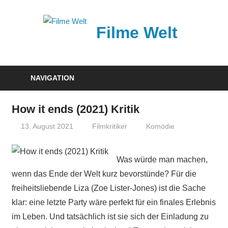
Zum
Inhalt
Filme Welt
springen
News
und
NAVIGATION
Vorstellungen
von
How it ends (2021) Kritik
aktuellen
13. August 2021
Filmkritiker
Komödie
Kinofilmen
Was würde man machen,
wenn das Ende der Welt kurz bevorstünde? Für die
freiheitsliebende Liza (Zoe Lister-Jones) ist die Sache
klar: eine letzte Party wäre perfekt für ein finales Erlebnis
im Leben. Und tatsächlich ist sie sich der Einladung zu