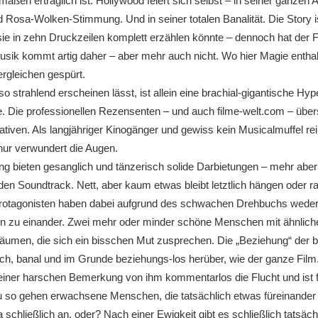
maßen erträglich ist. Hollywood feiert sich selbst – in seiner ganzen
d Rosa-Wolken-Stimmung. Und in seiner totalen Banalität. Die Story 
e in zehn Druckzeilen komplett erzählen könnte – dennoch hat der F
sik kommt artig daher – aber mehr auch nicht. Wo hier Magie enthalt
ergleichen gespürt.
o strahlend erscheinen lässt, ist allein eine brachial-gigantische Hyp
Die professionellen Rezensenten – und auch filme-welt.com – über
lativen. Als langjähriger Kinogänger und gewiss kein Musicalmuffel rei
ur verwundert die Augen.
g bieten gesanglich und tänzerisch solide Darbietungen – mehr aber
r den Soundtrack. Nett, aber kaum etwas bleibt letztlich hängen oder r
rotagonisten haben dabei aufgrund des schwachen Drehbuchs weder 
en zu einander. Zwei mehr oder minder schöne Menschen mit ähnlic
äumen, die sich ein bisschen Mut zusprechen. Die „Beziehung“ der
lich, banal und im Grunde beziehungs-los herüber, wie der ganze Film
 einer harschen Bemerkung von ihm kommentarlos die Flucht und ist 
u so gehen erwachsene Menschen, die tatsächlich etwas füreinander
a schließlich an, oder? Nach einer Ewigkeit gibt es schließlich tatsäc