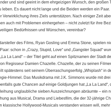
ander und sind geeint in dem ehrgeizigen Wunsch, den großen 
u leben. Es dauert nicht lange und die Beiden werden ein Paar.
r Verwirklichung ihres Ziels unterstützen. Nach einiger Zeit abe
en auch mit Problemen einhergehen – nicht zuletzt für ihre Bezi
eweiligen Bedürfnissen und Wünschen, vereinbar?
arsteller des Films, Ryan Gosling und Emma Stone, spielen ni
s Paar: schon in „Crazy, Stupid, Love“ und „Gangster Squad“ wur
„La La Land“ – der Titel geht auf einen Spitznamen der Stadt d
 von Regisseur Damien Chazelle. Chazelle, der zu seinen Filme
gilt spätestens seit seinem Überraschungserfolg „Whiplash“ in d
egie-Himmel. Das Musikdrama mit J.K. Simmons wurde mit drei
enfalls gute Chancen auf einige Goldjungen hat „La La Land“, d
leihung unglaubliche sieben Auszeichnungen abräumte – ein n
chung aus Musical, Drama und Liebesfilm, die der 32-jährige Ch
n klassische Hollywood-Musicals verstanden wissen will, mehr