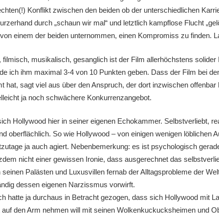
chten(!) Konflikt zwischen den beiden ob der unterschiedlichen Karr
urzerhand durch „schaun wir mal“ und letztlich kampflose Flucht „gel
 von einem der beiden unternommen, einen Kompromiss zu finden. L
 filmisch, musikalisch, gesanglich ist der Film allerhöchstens solider 
 ich ihm maximal 3-4 von 10 Punkten geben. Dass der Film bei de
t hat, sagt viel aus über den Anspruch, der dort inzwischen offenbar
elleicht ja noch schwächere Konkurrenzangebot.
sich Hollywood hier in seiner eigenen Echokammer. Selbstverliebt, real
nd oberflächlich. So wie Hollywood – von einigen wenigen löblichen
zutage ja auch agiert. Nebenbemerkung: es ist psychologisch gerad
tzdem nicht einer gewissen Ironie, dass ausgerechnet das selbstverl
 seinen Palästen und Luxusvillen fernab der Alltagsprobleme der Welt
ndig dessen eigenen Narzissmus vorwirft.
ich hatte ja durchaus in Betracht gezogen, dass sich Hollywood mit L
bst auf den Arm nehmen will mit seinen Wolkenkuckucksheimen und Obe