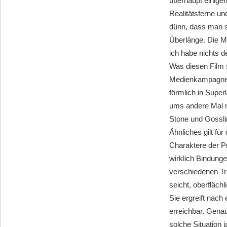
überhaupt einiger
Realitätsferne un
dünn, dass man si
Überlänge. Die Mu
ich habe nichts d
Was diesen Film s
Medienkampagne. 
förmlich in Super
ums andere Mal n
Stone und Gosslin
Ähnliches gilt fü
Charaktere der P
wirklich Bindung
verschiedenen Tr
seicht, oberfläch
Sie ergreift nach
erreichbar. Gena
solche Situation j