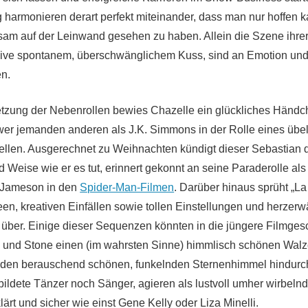
 harmonieren derart perfekt miteinander, dass man nur hoffen ka
sam auf der Leinwand gesehen zu haben. Allein die Szene ihrer
ive spontanem, überschwänglichem Kuss, sind an Emotion und
en.
etzung der Nebenrollen bewies Chazelle ein glückliches Händ
wer jemanden anderen als J.K. Simmons in der Rolle eines übel
tellen. Ausgerechnet zu Weihnachten kündigt dieser Sebastian 
nd Weise wie er es tut, erinnert gekonnt an seine Paraderolle al
. Jameson in den
Spider-Man-Filmen
. Darüber hinaus sprüht „La
en, kreativen Einfällen sowie tollen Einstellungen und herze
über. Einige dieser Sequenzen könnten in die jüngere Filmges
 und Stone einen (im wahrsten Sinne) himmlisch schönen Walz
 den berauschend schönen, funkelnden Sternenhimmel hindurc
ildete Tänzer noch Sänger, agieren als lustvoll umher wirbel
lärt und sicher wie einst Gene Kelly oder Liza Minelli.