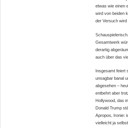
etwas wie einen e
wird von beiden k
der Versuch wird
Schauspielerisch,
Gesamtwerk würde
derartig abgeräum
auch über das vi
Insgesamt feiert 
unsagbar banal u
abgesehen – heut
entbehrt aber tro
Hollywood, das in
Donald Trump stä
Apropos, Ironie: 
vielleicht ja sel