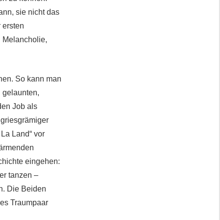
nn, sie nicht das
 ersten
 Melancholie,
chen. So kann man
 gelaunten,
den Job als
s griesgrämiger
 La Land“ vor
rwärmenden
chichte eingehen:
er tanzen –
h. Die Beiden
ndes Traumpaar