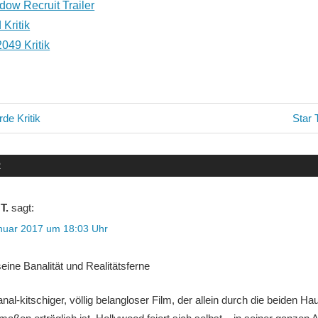
ow Recruit Trailer
 Kritik
049 Kritik
avigation
Näch
de Kritik
Star 
Beitr
R
T.
sagt:
nuar 2017 um 18:03 Uhr
seine Banalität und Realitätsferne
nal-kitschiger, völlig belangloser Film, der allein durch die beiden Hau