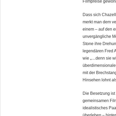
Filmpreise gewon
Dass sich Chazell
merkt man dem ver
einem – auf den e
unvergängliche M
Stone ihre Drehun
legendären Fred A
wie „…denn sie wi
überdimensionale T
mit der Brechstan
Hinsehen lohnt al
Die Besetzung ist 
gemeinsamen Film 
idealistisches Pa
überleben – hinte