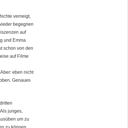
ichte verneigt,
 wieder begegnen
niszenzen auf
ing und Emma
st schon von den
eise auf Filme
d
 Aber: eben nicht
ewoben. Genaues
dritten
Als junges,
 ausüben um zu
ten zu können.