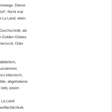
ierewege. Dieser
öst“. Nicht mal
a La Land, eben.
Durchschnitt, als
n Golden Globes
 herrscht. Oder
itätsfern,
 Ausnahmen
ezu klassisch,
iebte, abgehobene
 lebt, einem
a La Land
rflächlichkeit.