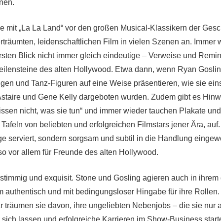
nen.
e mit „La La Land“ vor den großen Musical-Klassikern der Gesch
träumten, leidenschaftlichen Film in vielen Szenen an. Immer
rsten Blick nicht immer gleich eindeutige – Verweise und Remi
eilensteine des alten Hollywood. Etwa dann, wenn Ryan Gosl
gen und Tanz-Figuren auf eine Weise präsentieren, wie sie ein
staire und Gene Kelly dargeboten wurden. Zudem gibt es Hinw
ssen nicht, was sie tun“ und immer wieder tauchen Plakate un
afeln von beliebten und erfolgreichen Filmstars jener Ära, auf.
ge serviert, sondern sorgsam und subtil in die Handlung eing
so vor allem für Freunde des alten Hollywood.
stimmig und exquisit. Stone und Gosling agieren auch in ihrem 
authentisch und mit bedingungsloser Hingabe für ihre Rollen. 
ar träumen sie davon, ihre ungeliebten Nebenjobs – die sie nur
r sich lassen und erfolgreiche Karrieren im Show-Business star