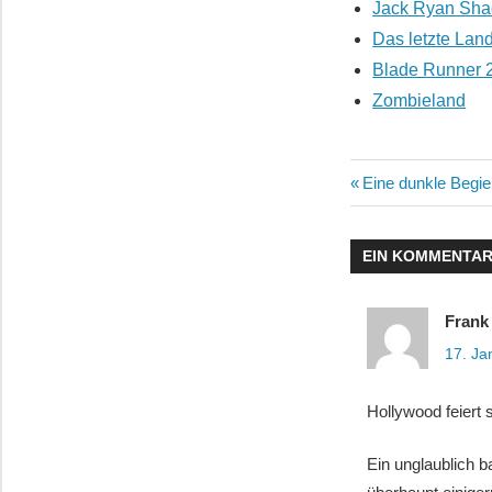
Jack Ryan Shad
Das letzte Land
Blade Runner 2
Zombieland
Beitragsn
Vorheriger
Eine dunkle Begier
Beitrag:
EIN KOMMENTA
Frank 
17. Ja
Hollywood feiert 
Ein unglaublich ba