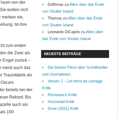
Traum von der
Dofhmas
zu
Alles über das Ende
 Sie wollen sich
von Shutter Island
r merken sie,
Thomas
zu
Alles über das Ende
ehung. Ist ihre
von Shutter Island
Leonardo DiCaprio
zu
Alles über
das Ende von Shutter Island
cht zum ersten
den die Zwei als
NEUESTE BEITRÄGE
er Engel zurück –
Die besten Filme über Schriftsteller
n meist auch das
und Journalisten
er Traumfabrik als
Venom 2 – Let there be carnage
 Oscars
Kritik
er bereits bei der
Resistance Kritik
euer Rekord. Bis
Hochwald Kritik
azelle auch als
Dune (2021) Kritik
 als 100