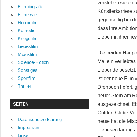
verstehen sie ein
Filmbiografie
Künstlerkarriere z
Filme wie …
gegenseitig bei de
Horrorfilm
dass ihre Ambition
Komödie
Liebe mit ihren j
Kriegsfilm
Liebesfilm
Die beiden Hauptd
Musikfilm
Mal ein verliebte
Science-Fiction
Liebende besetzt. 
Sonstiges
Sportfilm
ist der neue Film
Thriller
Drehbuch liefert, 
neuer Stern am R
SEITEN
ausgezeichnet. Eb
Golden-Globe-Ver
Datenschutzerklärung
heute hat die Mis
Impressum
Liebeserklärung a
Links