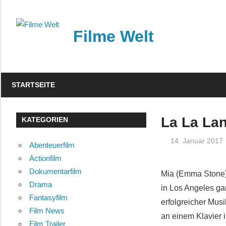
Zum
Inhalt
Filme Welt
springen
News
und
STARTSEITE
Vorstellungen
von
aktuellen
La La Lan
KATEGORIEN
Kinofilmen
14. Januar 2017
Abenteuerfilm
Actionfilm
Dokumentarfilm
Mia (Emma Stone)
Drama
in Los Angeles g
Fantasyfilm
erfolgreicher Mus
Film News
an einem Klavier i
Film Trailer