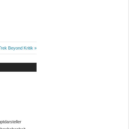
ster
Trek Beyond Kritik
ag:
ptdarsteller