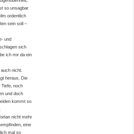
 Abgehobenheit,
ist so unsagbar
ilm ordentlich
en sein soll –
e- und
schlagen sich
be ich mir da ein
 auch nicht.
agt heraus. Die
Tiefe, noch
hen und doch
 beiden kommt so
.
fortan nicht mehr
 empfinden, eine
hlich mal so