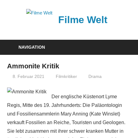
Zum
Inhalt
Filme Welt
springen
News
und
NAVIGATION
Vorstellungen
von
Ammonite Kritik
aktuellen
8. Februar 2021
Filmkritiker
Drama
Kinofilmen
Der englische Küstenort Lyme
Regis, Mitte des 19. Jahrhunderts: Die Paläontologin
und Fossiliensammlerin Mary Anning (Kate Winslet)
verkauft Fossilien an Reiche, Touristen und Geologen.
Sie lebt zusammen mit ihrer schwer kranken Mutter in