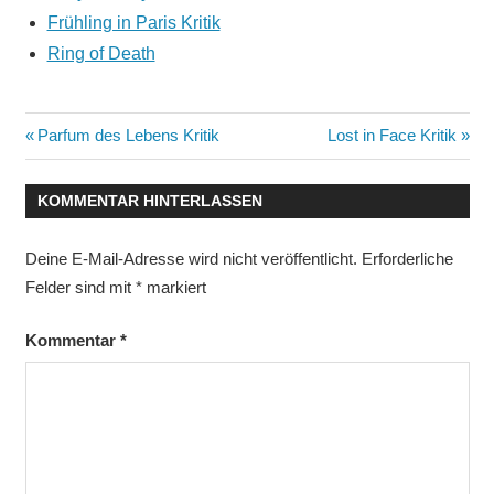
Frühling in Paris Kritik
Ring of Death
Beitragsnavigation
Vorheriger
Nächster
Parfum des Lebens Kritik
Lost in Face Kritik
Beitrag:
Beitrag:
KOMMENTAR HINTERLASSEN
Deine E-Mail-Adresse wird nicht veröffentlicht.
Erforderliche
Felder sind mit
*
markiert
Kommentar
*