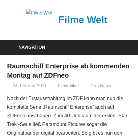
Zum
Inhalt
Filme Welt
springen
News
und
NAVIGATION
Vorstellungen
von
Raumschiff Enterprise ab kommenden
aktuellen
Montag auf ZDFneo
Kinofilmen
24. Februar 2011
Filmkritiker
Film News
Nach der Erstausstrahlung im ZDF kann man nun die
komplette Serie „Raumschiff Enterprise“ auch auf
ZDFneo anschauen. Zum 40. Jubiläum der ersten „Star
Trek“-Serie ließ Paramount Pictures sogar die
Originalbänder digital bearbeiten. So gibt es nun den