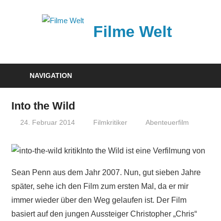
Zum
Inhalt
Filme Welt
springen
News
und
NAVIGATION
Vorstellungen
von
Into the Wild
aktuellen
24. Februar 2014
Filmkritiker
Abenteuerfilm
Kinofilmen
Into the Wild ist eine Verfilmung von
Sean Penn aus dem Jahr 2007. Nun, gut sieben Jahre
später, sehe ich den Film zum ersten Mal, da er mir
immer wieder über den Weg gelaufen ist. Der Film
basiert auf den jungen Aussteiger Christopher „Chris“