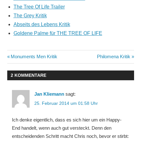
The Tree Of Life Trailer
The Grey Kritik
Abseits des Lebens Kritik
Goldene Palme für THE TREE OF LIFE
Beitragsnavigation
Vorheriger
Nächster
Monuments Men Kritik
Philomena Kritik
Beitrag:
Beitrag:
2 KOMMENTARE
Jan Kliemann
sagt:
25. Februar 2014 um 01:58 Uhr
Ich denke eigentlich, dass es sich hier um ein Happy-
End handelt, wenn auch gut versteckt. Denn den
entscheidenden Schritt macht Chris noch, bevor er stirbt: