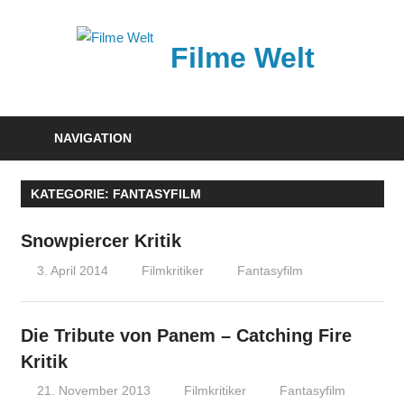
Zum
Inhalt
Filme Welt
springen
News
und
NAVIGATION
Vorstellungen
von
KATEGORIE:
FANTASYFILM
aktuellen
Kinofilmen
Snowpiercer Kritik
3. April 2014
Filmkritiker
Fantasyfilm
Die Tribute von Panem – Catching Fire
Kritik
21. November 2013
Filmkritiker
Fantasyfilm