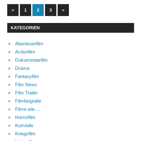
Seitennummerierung
Vorherige
Nächste
«
1
2
3
»
Beiträge
Beiträge
der
KATEGORIEN
Beiträge
Abenteuerfilm
Actionfilm
Dokumentarfilm
Drama
Fantasyfilm
Film News
Film Trailer
Filmbiografie
Filme wie …
Horrorfilm
Komödie
Kriegsfilm