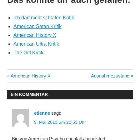
Ich.darf.nicht.schlafen Kritik
American Satan Kritik
American History X
American Ultra Kritik
The Gift Kritik
Beitragsnavigation
Vorheriger
Nächster
American History X
Ausnahmezustand
Beitrag:
Beitrag:
EIN KOMMENTAR
etienne
sagt:
9. Mai 2013 um 20:53 Uhr
Bin von American Psycho ebenfalls begeistert.