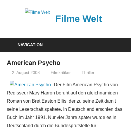
Zum
Inhalt
Filme Welt
springen
News
und
NAVIGATION
Vorstellungen
von
American Psycho
aktuellen
2. August 2008
Filmkritiker
Thriller
Kinofilmen
Der Film American Psycho von
Regisseur Mary Harron beruht auf den gleichnamigen
Roman von Bret Easton Ellis, der zu seine Zeit damit
seine Leserschaft spaltete. In Deutschland erschien das
Buch im Jahr 1991. Nur vier Jahre später wurde es in
Deutschland durch die Bundesprüfstelle für