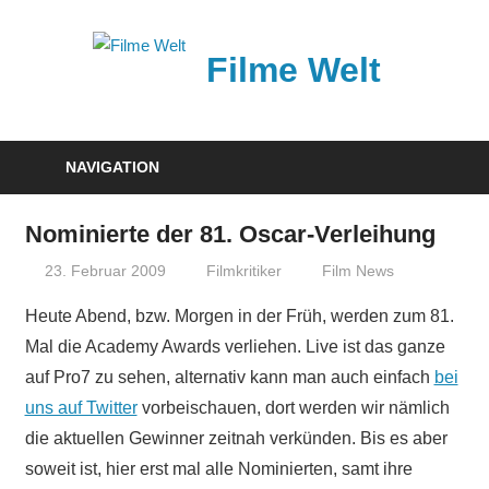
Zum
Inhalt
Filme Welt
springen
News
und
NAVIGATION
Vorstellungen
von
Nominierte der 81. Oscar-Verleihung
aktuellen
23. Februar 2009
Filmkritiker
Film News
Kinofilmen
Heute Abend, bzw. Morgen in der Früh, werden zum 81.
Mal die Academy Awards verliehen. Live ist das ganze
auf Pro7 zu sehen, alternativ kann man auch einfach
bei
uns auf Twitter
vorbeischauen, dort werden wir nämlich
die aktuellen Gewinner zeitnah verkünden. Bis es aber
soweit ist, hier erst mal alle Nominierten, samt ihre