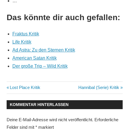
…
Das könnte dir auch gefallen:
Fraktus Kritik
Life Kritik
Ad Astra: Zu den Sternen Kritik
American Satan Kritik
Der große Trip – Wild Kritik
Beitragsnavigation
Vorheriger
Nächster
Lost Place Kritik
Hannibal (Serie) Kritik
Beitrag:
Beitrag:
KOMMENTAR HINTERLASSEN
Deine E-Mail-Adresse wird nicht veröffentlicht.
Erforderliche
Felder sind mit
*
markiert