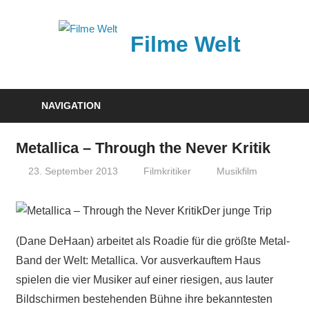
Zum
Inhalt
Filme Welt
springen
News
und
NAVIGATION
Vorstellungen
von
Metallica – Through the Never Kritik
aktuellen
23. September 2013
Filmkritiker
Musikfilm
Kinofilmen
Der junge Trip
(Dane DeHaan) arbeitet als Roadie für die größte Metal-
Band der Welt: Metallica. Vor ausverkauftem Haus
spielen die vier Musiker auf einer riesigen, aus lauter
Bildschirmen bestehenden Bühne ihre bekanntesten