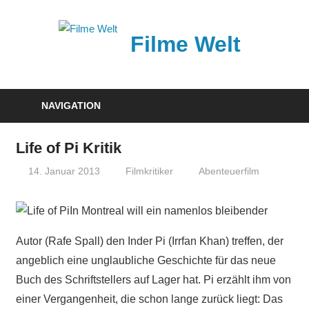
Zum
Inhalt
Filme Welt
springen
News
und
NAVIGATION
Vorstellungen
von
Life of Pi Kritik
aktuellen
14. Januar 2013
Filmkritiker
Abenteuerfilm
Kinofilmen
In Montreal will ein namenlos bleibender
Autor (Rafe Spall) den Inder Pi (Irrfan Khan) treffen, der
angeblich eine unglaubliche Geschichte für das neue
Buch des Schriftstellers auf Lager hat. Pi erzählt ihm von
einer Vergangenheit, die schon lange zurück liegt: Das