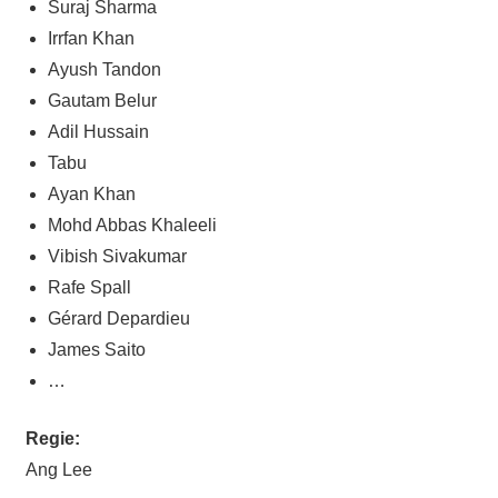
Suraj Sharma
Irrfan Khan
Ayush Tandon
Gautam Belur
Adil Hussain
Tabu
Ayan Khan
Mohd Abbas Khaleeli
Vibish Sivakumar
Rafe Spall
Gérard Depardieu
James Saito
…
Regie:
Ang Lee