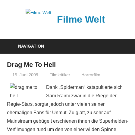
Zum
Inhalt
Filme Welt
springen
News
und
NAVIGATION
Vorstellungen
von
Drag Me To Hell
aktuellen
15. Juni 2009
Filmkritiker
Horrorfilm
Kinofilmen
Dank „Spiderman“ katapultierte sich
Sam Raimi zwar in die Riege der
Regie-Stars, sorgte jedoch unter vielen seiner
ehemaligen Fans für Unmut. Zu glatt, zu sehr auf
Mainstream gebügelt erschienen ihnen die Superhelden-
Verfilmungen rund um den von einer wilden Spinne