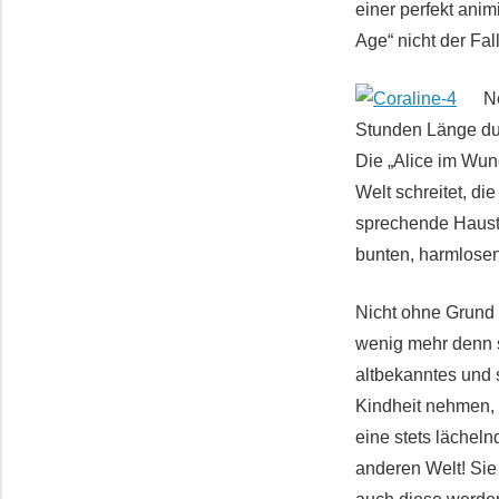
einer perfekt anim
Age“ nicht der Fall 
N
Stunden Länge dur
Die „Alice im Wun
Welt schreitet, di
sprechende Hausti
bunten, harmlosen
Nicht ohne Grund 
wenig mehr denn s
altbekanntes und 
Kindheit nehmen, 
eine stets lächel
anderen Welt! Si