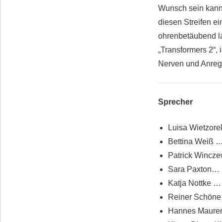
Wunsch sein kann,
diesen Streifen e
ohrenbetäubend lau
„Transformers 2“, 
Nerven und Anregu
Sprecher
Luisa Wietzore
Bettina Weiß …
Patrick Wincz
Sara Paxton… M
Katja Nottke …
Reiner Schöne
Hannes Maurer