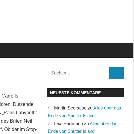
Suchen
SUCHEN
nach:
NEUESTE KOMMENTARE
 Carrolls
rloren. Dutzende
Martin Scorsese
zu
Alles über das
s „Pans Labyrinth“
Ende von Shutter Island
 des Briten Neil
Lexi Hartmann
zu
Alles über das
“. Ob der im Stop-
Ende von Shutter Island