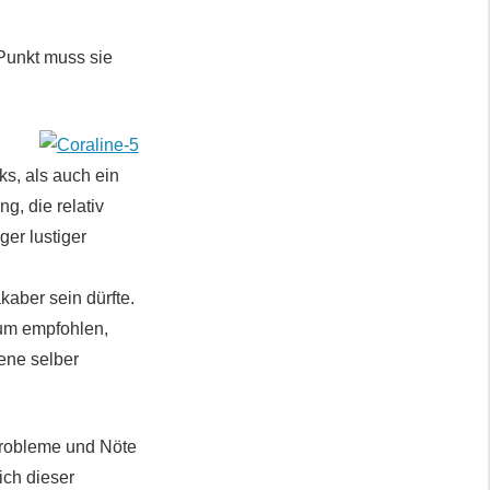
Punkt muss sie
r
ks, als auch ein
g, die relativ
er lustiger
kaber sein dürfte.
kum empfohlen,
ene selber
 Probleme und Nöte
ich dieser