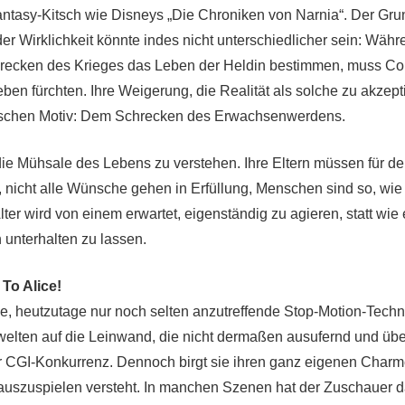
antasy-Kitsch wie Disneys „Die Chroniken von Narnia“. Der Grun
er Wirklichkeit könnte indes nicht unterschiedlicher sein: Währ
hrecken des Krieges das Leben der Heldin bestimmen, muss Cor
en fürchten. Ihre Weigerung, die Realität als solche zu akzepti
schen Motiv: Dem Schrecken des Erwachsenwerdens.
die Mühsale des Lebens zu verstehen. Ihre Eltern müssen für de
, nicht alle Wünsche gehen in Erfüllung, Menschen sind so, wie 
er wird von einem erwartet, eigenständig zu agieren, statt wie 
 unterhalten zu lassen.
To Alice!
, heutzutage nur noch selten anzutreffende Stop-Motion-Techn
dwelten auf die Leinwand, die nicht dermaßen ausufernd und üb
 CGI-Konkurrenz. Dennoch birgt sie ihren ganz eigenen Charme 
auszuspielen versteht. In manchen Szenen hat der Zuschauer da