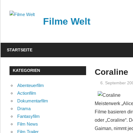
Zum
Inhalt
Filme Welt
springen
News
und
STARTSEITE
Vorstellungen
von
aktuellen
Coraline
KATEGORIEN
Kinofilmen
6. September 20
Abenteuerfilm
Actionfilm
Dokumentarfilm
Meisterwerk „Alic
Drama
Filme basieren dir
Fantasyfilm
oder „Coraline“. D
Film News
Gaiman, nimmt jed
Film Trailer