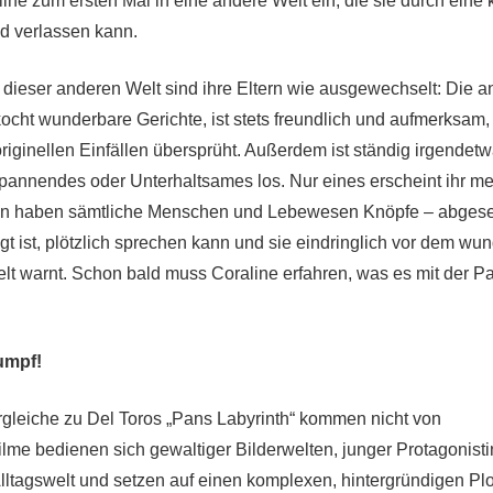
line zum ersten Mal in eine andere Welt ein, die sie durch eine k
d verlassen kann.
n dieser anderen Welt sind ihre Eltern wie ausgewechselt: Die 
kocht wunderbare Gerichte, ist stets freundlich und aufmerksam,
 originellen Einfällen übersprüht. Außerdem ist ständig irgendet
nnendes oder Unterhaltsames los. Nur eines erscheint ihr me
en haben sämtliche Menschen und Lebewesen Knöpfe – abges
olgt ist, plötzlich sprechen kann und sie eindringlich vor dem wu
t warnt. Schon bald muss Coraline erfahren, was es mit der Par
rumpf!
rgleiche zu Del Toros „Pans Labyrinth“ kommen nicht von
ilme bedienen sich gewaltiger Bilderwelten, junger Protagonis
ltagswelt und setzen auf einen komplexen, hintergründigen Plot