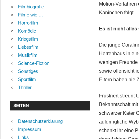
Motion-Verfahren 
Filmbiografie
Kaninchen folgt.
Filme wie …
Horrorfilm
Es ist nicht alles
Komödie
Kriegsfilm
Die junge Coraline
Liebesfilm
Herrenhaus in ein
Musikfilm
wenigen Freunde z
Science-Fiction
sowie offensichtli
Sonstiges
Sportfilm
Eltern haben nie 
Thriller
Frustriert streunt
Bekanntschaft mi
SEITEN
schwarzer Kater C
Datenschutzerklärung
aufdringliche Wyb
Impressum
schenkt ihr eine 
Links