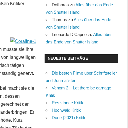
ßen Kritiker-
Dofhmas
zu
Alles über das Ende
von Shutter Island
Thomas
zu
Alles über das Ende
von Shutter Island
Leonardo DiCaprio
zu
Alles über
das Ende von Shutter Island
 musste sie ihre
 von langweiligen
NEUESTE BEITRÄGE
isch tätigen
Die besten Filme über Schriftsteller
 ständig genervt.
und Journalisten
Venom 2 – Let there be carnage
bei macht sie die
Kritik
en, dessen
Resistance Kritik
sgerechnet der
Hochwald Kritik
nanderbringen. Er
Dune (2021) Kritik
hörte. Kurz