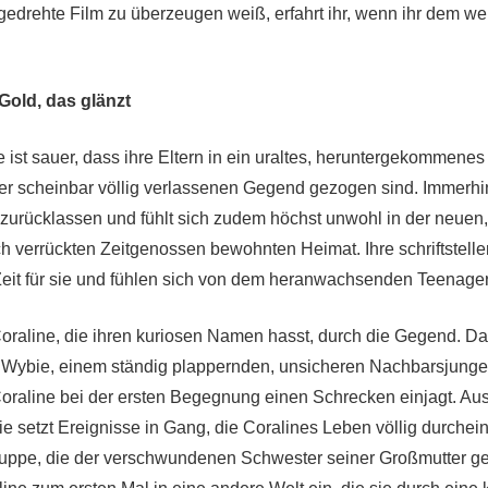
gedrehte Film zu überzeugen weiß, erfahrt ihr, wenn ihr dem wei
 Gold, das glänzt
 ist sauer, dass ihre Eltern in ein uraltes, heruntergekommenes
er scheinbar völlig verlassenen Gegend gezogen sind. Immerhin
urücklassen und fühlt sich zudem höchst unwohl in der neuen,
ch verrückten Zeitgenossen bewohnten Heimat. Ihre schriftsteller
Zeit für sie und fühlen sich von dem heranwachsenden Teenager
 Coraline, die ihren kuriosen Namen hasst, durch die Gegend. Da
t Wybie, einem ständig plappernden, unsicheren Nachbarsjung
oraline bei der ersten Begegnung einen Schrecken einjagt. Au
ie setzt Ereignisse in Gang, die Coralines Leben völlig durchei
Puppe, die der verschwundenen Schwester seiner Großmutter ge