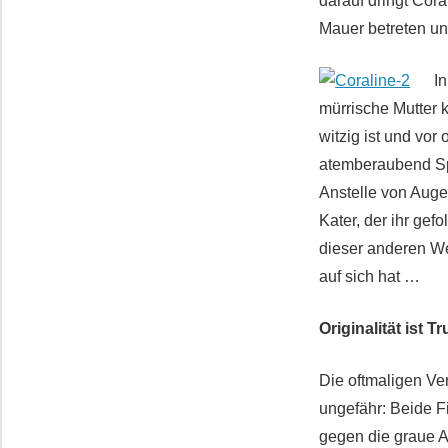
darauf dringt Cora
Mauer betreten un
I
mürrische Mutter 
witzig ist und vor
atemberaubend Spa
Anstelle von Aug
Kater, der ihr gef
dieser anderen Wel
auf sich hat …
Originalität ist T
Die oftmaligen Ve
ungefähr: Beide F
gegen die graue Al