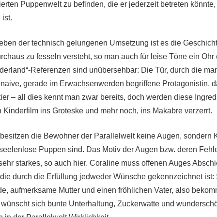
ierten Puppenwelt zu befinden, die er jederzeit betreten könnte,
ist.
eben der technisch gelungenen Umsetzung ist es die Geschichte
chaus zu fesseln versteht, so man auch für leise Töne ein Ohr 
derland“-Referenzen sind unübersehbar: Die Tür, durch die man
e naive, gerade im Erwachsenwerden begriffene Protagonistin, da
er – all dies kennt man zwar bereits, doch werden diese Ingred
 Kinderfilm ins Groteske und mehr noch, ins Makabre verzerrt.
besitzen die Bewohner der Parallelwelt keine Augen, sondern K
eelenlose Puppen sind. Das Motiv der Augen bzw. deren Fehlen
sehr starkes, so auch hier. Coraline muss offenen Auges Abschi
die durch die Erfüllung jedweder Wünsche gekennzeichnet ist: 
nde, aufmerksame Mutter und einen fröhlichen Vater, also bekomm
e wünscht sich bunte Unterhaltung, Zuckerwatte und wundersc