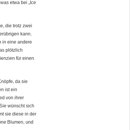
 was etwa bei „Ice
, die trotz zwei
erübrigen kann.
 in eine andere
s plötzlich
ienzien für einen
nöpfe, da sie
 ist ein
ed von ihrer
Sie wünscht sich
t sie diese in der
höne Blumen, und