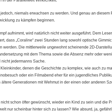
in der Parallelwelt Wirklichkeit.
st jedoch, niemals erwachsen zu werden. Und genau an diesem 
twicklung zu kämpfen beginnen.
mpf aufnimmt, wird natürlich nicht weiter ausgeführt. Dem Lese
hert, dass „Coraline“ zwei Stunden lang sowohl optische Gimmic
en werden. Die mittlerweile ungewohnt scheinende 2D-Darstellun
andersetzung mit dem Thema sowie die Absenz mehr oder wenig
d nicht jedermanns Sache.
r Kleinkinder, denen die Geschichte zu komplex, wie auch zu ma
inobesuch oder ein Filmabend eher für ein jugendliches Publi
 ältere Generationen mit Wehmut in der einen oder anderen Sz
 nicht schon öfter gewünscht, wieder ein Kind zu sein und die
lt nur scheinbar hinter sich zu lassen? Wie absurd, ja, gefährl