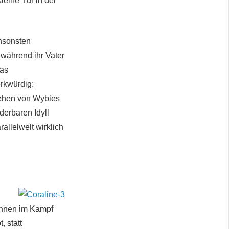
leine Tür in der
ansonsten
 während ihr Vater
was
rkwürdig:
ehen von Wybies
nderbaren Idyll
allelwelt wirklich
tinnen im Kampf
, statt