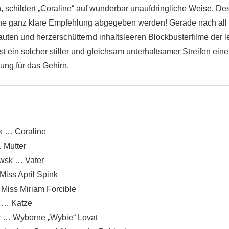
 schildert „Coraline“ auf wunderbar unaufdringliche Weise. De
ine ganz klare Empfehlung abgegeben werden! Gerade nach all
ten und herzerschütternd inhaltsleeren Blockbusterfilme der le
ist ein solcher stiller und gleichsam unterhaltsamer Streifen eine
ng für das Gehirn.
k … Coraline
 Mutter
ewsk … Vater
iss April Spink
 Miss Miriam Forcible
 … Katze
 … Wyborne „Wybie“ Lovat