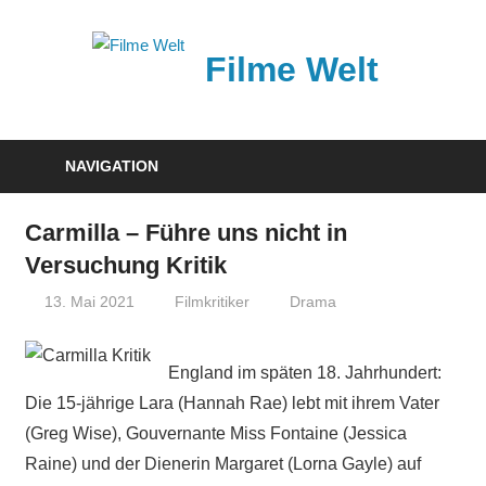
Zum
Inhalt
Filme Welt
springen
News
und
NAVIGATION
Vorstellungen
von
Carmilla – Führe uns nicht in
aktuellen
Versuchung Kritik
Kinofilmen
13. Mai 2021
Filmkritiker
Drama
England im späten 18. Jahrhundert:
Die 15-jährige Lara (Hannah Rae) lebt mit ihrem Vater
(Greg Wise), Gouvernante Miss Fontaine (Jessica
Raine) und der Dienerin Margaret (Lorna Gayle) auf