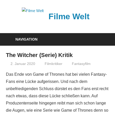
Zum
Inhalt
Filme Welt
springen
News
und
NAVIGATION
Vorstellungen
von
The Witcher (Serie) Kritik
aktuellen
2. Januar 2020
Filmkritiker
Fantasyfilm
Kinofilmen
Das Ende von Game of Thrones hat bei vielen Fantasy-
Fans eine Lücke aufgerissen. Und nach dem
unbefriedigenden Schluss dürstet es den Fans erst recht
nach etwas, dass diese Lücke schließen kann. Auf
Produzentenseite hingegen reibt man sich schon lange
die Augen, wie eine Serie wie Game of Thrones denn so