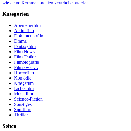
wie deine Kommentardaten verarbeitet werden.
Kategorien
Abenteuerfilm
Actionfilm
Dokumentarfilm
Drama
Fantasyfilm
Film News
Film Trailer
Filmbiografie
Filme wie …
Horrorfilm
Komödie
Kriegsfilm
Liebesfilm
Musikfilm
Science-Fiction
Sonstiges
Sportfilm
Thriller
Seiten