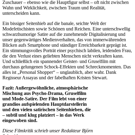
Zuschauer – ebenso wie die Hauptfigur selbst – oft nicht zwischen
Wahn und Wirklichkeit, zwischen Traum und Realität,
unterscheiden kann.
Ein bissiger Seitenhieb auf die banale, seichte Welt der
Modefetischisten sowie Schönen und Reichen. Eine unterschwellig
schwarzhumorige Satire auf die zunehmende Digitalisierung und
unser gegenwärtiges Medienverhalten, das von immerwährenden
Blicken aufs Smartphone und ständiger Erreichbarkeit geprägt ist.
Ein stimmungsvolles Porträt einer psychisch labilen, leidenden Frau,
die den Verlust eines geliebten Menschen nicht verkraften kann.
Und schließlich ein spannender Geister- und Gruselfilm mit
durchaus gelungenen Schock-Effekten und Schreckmomenten. Das
alles ist „Personal Shopper“ – unglaublich, aber wahr. Dank
Regisseur Assayas und der fabelhaften Kristen Stewart.
Fazit: Außergewöhnliche, atmosphärische
Mischung aus Psycho-Drama, Gruselfilm
und Mode-Satire. Der Film lebt von einer
grandios aufspielenden Hauptdarstellerin
und den vielen satirischen Seitenhieben, die
– subtil und klug platziert – in das Werk
eingewoben sind.
Diese Filmkritik schrieb unser Redakteur Björn