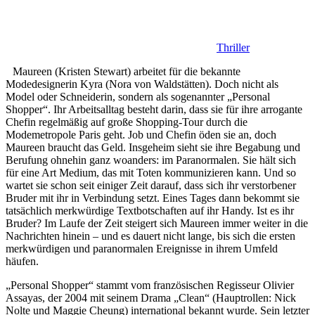
Thriller
Maureen (Kristen Stewart) arbeitet für die bekannte
Modedesignerin Kyra (Nora von Waldstätten). Doch nicht als
Model oder Schneiderin, sondern als sogenannter „Personal
Shopper“. Ihr Arbeitsalltag besteht darin, dass sie für ihre arrogante
Chefin regelmäßig auf große Shopping-Tour durch die
Modemetropole Paris geht. Job und Chefin öden sie an, doch
Maureen braucht das Geld. Insgeheim sieht sie ihre Begabung und
Berufung ohnehin ganz woanders: im Paranormalen. Sie hält sich
für eine Art Medium, das mit Toten kommunizieren kann. Und so
wartet sie schon seit einiger Zeit darauf, dass sich ihr verstorbener
Bruder mit ihr in Verbindung setzt. Eines Tages dann bekommt sie
tatsächlich merkwürdige Textbotschaften auf ihr Handy. Ist es ihr
Bruder? Im Laufe der Zeit steigert sich Maureen immer weiter in die
Nachrichten hinein – und es dauert nicht lange, bis sich die ersten
merkwürdigen und paranormalen Ereignisse in ihrem Umfeld
häufen.
„Personal Shopper“ stammt vom französischen Regisseur Olivier
Assayas, der 2004 mit seinem Drama „Clean“ (Hauptrollen: Nick
Nolte und Maggie Cheung) international bekannt wurde. Sein letzter