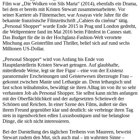
Film war „Die Wolken von Sils Maria“ (2014), ebenfalls ein Drama,
bei dem er bereits mit Kristen Stewart zusammenarbeitete. Vor
seiner Karriere als Filmemacher, war Assayas viele Jahre für die
bekannte französische Filmzeitschrift „Cahiers du cinéma“ tätig.
„Personal Shopper“ wurde Ende 2015 in Prag und London gedreht,
die Weltpremiere fand im Mai 2016 beim Filmfest in Cannes statt.
Das Budget für die in der Hochglanz-Fashion-Welt verortete
Mischung aus Geisterfilm und Thriller, belief sich auf rund sechs
Millionen US-Dollar.
„Personal Shopper“ wird von Anfang bis Ende von
Hauptdarstellerin Kristen Stewart getragen. Auf glaubhafte,
mitreißende Weise, legt sie ihre Figur – eine von der Existenz
paranormaler Erscheinungen und Geisterwesen überzeugte Frau –
gekonnt zwischen Manie und Lethargie an. Denn lethargisch und
fast schon teilnahmslos, bewältigt sie ihren Alltag im von ihr so sehr
verhassten Job als Personal Shopper. Sie selbst kann nichts anfangen
mit der Oberflächlichkeit und der aufgesetzten Scheinwelt der
Schönen und Reichen. In einer Szene des Films, äußert sie dies
ihrem Freund gegenüber klar und deutlich: sie verbringe ihren Tag
stets in irgendwelchen edlen Luxusboutiquen und tue belanglose
Dinge, die sich nicht interessieren.
Bei der Darstellung des täglichen Treibens von Maureen, beweist
Stewart zudem den Mut, sich auch mal – im wahrsten Sinne –