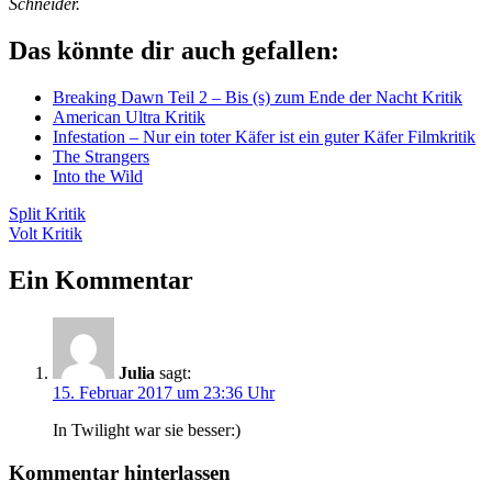
Schneider.
Das könnte dir auch gefallen:
Breaking Dawn Teil 2 – Bis (s) zum Ende der Nacht Kritik
American Ultra Kritik
Infestation – Nur ein toter Käfer ist ein guter Käfer Filmkritik
The Strangers
Into the Wild
Beitragsnavigation
Vorheriger
Split Kritik
Beitrag:
Nächster
Volt Kritik
Beitrag:
Ein Kommentar
Julia
sagt:
15. Februar 2017 um 23:36 Uhr
In Twilight war sie besser:)
Kommentar hinterlassen