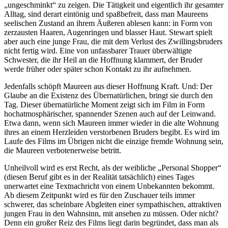
„ungeschminkt“ zu zeigen. Die Tätigkeit und eigentlich ihr gesamter
Alltag, sind derart eintönig und spaßbefreit, dass man Maureens
seelischen Zustand an ihrem Äußeren ablesen kann: in Form von
zerzausten Haaren, Augenringen und blasser Haut. Stewart spielt
aber auch eine junge Frau, die mit dem Verlust des Zwillingsbruders
nicht fertig wird. Eine von unfassbarer Trauer überwältigte
Schwester, die ihr Heil an die Hoffnung klammert, der Bruder
werde früher oder später schon Kontakt zu ihr aufnehmen.
Jedenfalls schöpft Maureen aus dieser Hoffnung Kraft. Und: Der
Glaube an die Existenz des Übernatürlichen, bringt sie durch den
Tag. Dieser übernatürliche Moment zeigt sich im Film in Form
hochatmosphärischer, spannender Szenen auch auf der Leinwand.
Etwa dann, wenn sich Maureen immer wieder in die alte Wohnung
ihres an einem Herzleiden verstorbenen Bruders begibt. Es wird im
Laufe des Films im Übrigen nicht die einzige fremde Wohnung sein,
die Maureen verbotenerweise betritt.
Unheilvoll wird es erst Recht, als der weibliche „Personal Shopper“
(diesen Beruf gibt es in der Realität tatsächlich) eines Tages
unerwartet eine Textnachricht von einem Unbekannten bekommt.
Ab diesem Zeitpunkt wird es für den Zuschauer teils immer
schwerer, das scheinbare Abgleiten einer sympathischen, attraktiven
jungen Frau in den Wahnsinn, mit ansehen zu müssen. Oder nicht?
Denn ein großer Reiz des Films liegt darin begründet, dass man als