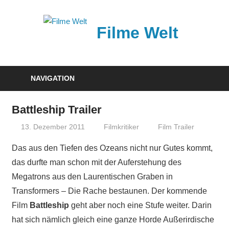
Zum
Inhalt
Filme Welt
springen
News
und
NAVIGATION
Vorstellungen
von
Battleship Trailer
aktuellen
13. Dezember 2011
Filmkritiker
Film Trailer
Kinofilmen
Das aus den Tiefen des Ozeans nicht nur Gutes kommt,
das durfte man schon mit der Auferstehung des
Megatrons aus den Laurentischen Graben in
Transformers – Die Rache bestaunen. Der kommende
Film
Battleship
geht aber noch eine Stufe weiter. Darin
hat sich nämlich gleich eine ganze Horde Außerirdische