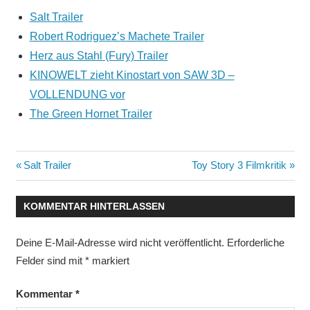
Salt Trailer
Robert Rodriguez’s Machete Trailer
Herz aus Stahl (Fury) Trailer
KINOWELT zieht Kinostart von SAW 3D –
VOLLENDUNG vor
The Green Hornet Trailer
Beitragsnavigation
Vorheriger
Nächster
Salt Trailer
Toy Story 3 Filmkritik
Beitrag:
Beitrag:
KOMMENTAR HINTERLASSEN
Deine E-Mail-Adresse wird nicht veröffentlicht.
Erforderliche
Felder sind mit
*
markiert
Kommentar
*