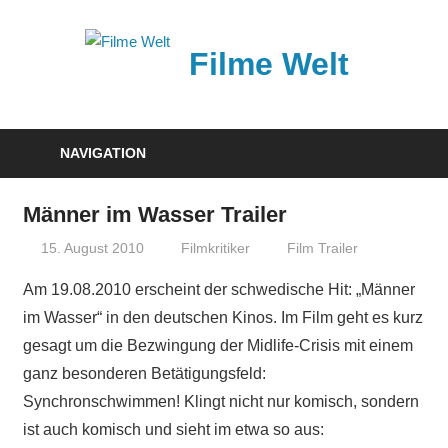
Zum
Inhalt
Filme Welt
springen
News
und
NAVIGATION
Vorstellungen
von
Männer im Wasser Trailer
aktuellen
15. August 2010
Filmkritiker
Film Trailer
Kinofilmen
Am 19.08.2010 erscheint der schwedische Hit: „Männer
im Wasser“ in den deutschen Kinos. Im Film geht es kurz
gesagt um die Bezwingung der Midlife-Crisis mit einem
ganz besonderen Betätigungsfeld:
Synchronschwimmen! Klingt nicht nur komisch, sondern
ist auch komisch und sieht im etwa so aus: