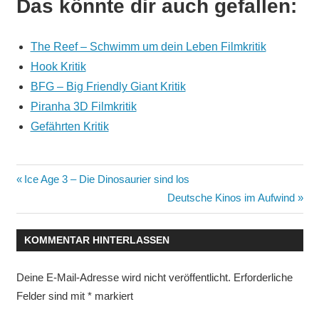
Das könnte dir auch gefallen:
The Reef – Schwimm um dein Leben Filmkritik
Hook Kritik
BFG – Big Friendly Giant Kritik
Piranha 3D Filmkritik
Gefährten Kritik
Beitragsnavigation
Vorheriger
Ice Age 3 – Die Dinosaurier sind los
Beitrag:
Nächster
Deutsche Kinos im Aufwind
Beitrag:
KOMMENTAR HINTERLASSEN
Deine E-Mail-Adresse wird nicht veröffentlicht.
Erforderliche
Felder sind mit
*
markiert