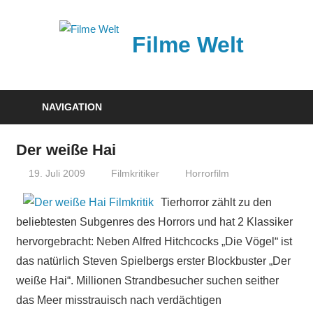
Zum
Inhalt
Filme Welt
springen
News
und
NAVIGATION
Vorstellungen
von
Der weiße Hai
aktuellen
19. Juli 2009
Filmkritiker
Horrorfilm
Kinofilmen
Tierhorror zählt zu den
beliebtesten Subgenres des Horrors und hat 2 Klassiker
hervorgebracht: Neben Alfred Hitchcocks „Die Vögel“ ist
das natürlich Steven Spielbergs erster Blockbuster „Der
weiße Hai“. Millionen Strandbesucher suchen seither
das Meer misstrauisch nach verdächtigen