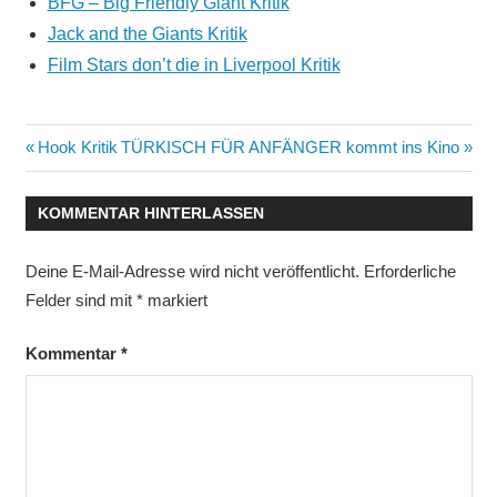
BFG – Big Friendly Giant Kritik
Jack and the Giants Kritik
Film Stars don’t die in Liverpool Kritik
Beitragsnavigation
Vorheriger
Nächster
Hook Kritik
TÜRKISCH FÜR ANFÄNGER kommt ins Kino
Beitrag:
Beitrag:
KOMMENTAR HINTERLASSEN
Deine E-Mail-Adresse wird nicht veröffentlicht.
Erforderliche
Felder sind mit
*
markiert
Kommentar
*