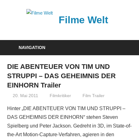
Zum
Inhalt
Filme Welt
springen
News
und
NAVIGATION
Vorstellungen
von
DIE ABENTEUER VON TIM UND
aktuellen
STRUPPI – DAS GEHEIMNIS DER
Kinofilmen
EINHORN Trailer
20. Mai 2011
Filmkritiker
Film Trailer
Hinter „DIE ABENTEUER VON TIM UND STRUPPI –
DAS GEHEIMNIS DER EINHORN“ stehen Steven
Spielberg und Peter Jackson. Gedreht in 3D, im State-of-
the-Art Motion-Capture-Verfahren, agieren in den